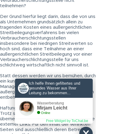
Verbraucherschlichtungsstelle nicht
teilnehmen?
Der Grund hierfür liegt darin, dass die von uns
als Unternehmen grundsätzlich allein zu
tragenden Kosten eines außergerichtlichen
Streitbeilegungsverfahrens bei vielen
Verbraucherschlichtungsstellen
insbesondere bei niedrigen Streitwerten so
hoch sind, dass eine Teilnahme an einer
außergerichtlichen Streitbeilegung vor einer
Verbraucherschlichtungsstelle für uns
schlichtweg wirtschaftlich nicht sinnvoll ist.
Statt dessen werden wir uns bemühen, durch
ein kundenfreundliches Beschwerde-
Ich helfe Ihnen gefiltertes und
Management die Durchführung
gesundes Wasser aus Ihrer
außergerichtlicher Streitbeilegungsverfahren
Leitung zu bekommen...
entbehrlich zu machen.
Wasserberatung
Mirjam Leicht
Haftungshinweis:
Online
Trotz sorgfältiger inhaltlicher Kontrolle
übernehmen wir keine Haftung für die Inhalte
Free Widget by ToChat.be
externer Links. Für den Inhalt der verlinkten
Seiten sind ausschließlich deren Betreiber