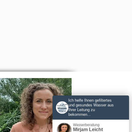
Ich helfe Ihnen gefiltertes
und gesundes Wasser aus
Ihrer Leitung zu
bekommen...
Wasserberatung
Mirjam Leicht