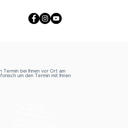
in Termin bei Ihnen vor Ort am
efonisch um den Termin mit Ihnen
WIE die
Qualität Ihres
Leitungswassers ist,
… WELCHER Filter für Sie
wirklich sinnvoll ist,